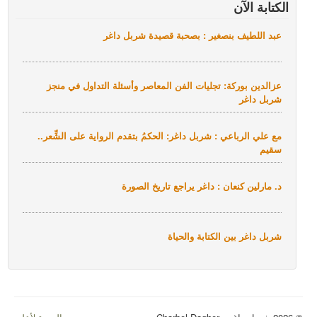
1
2
3
4
5
6
7
8
9
1
1
1
1
1
1
1
1
1
1
2
الكتابة الآن
0
1
2
3
4
5
6
7
8
9
0
عبد اللطيف بنصغير : بصحبة قصيدة شربل داغر
عزالدين بوركة: تجليات الفن المعاصر وأسئلة التداول في منجز
شربل داغر
مع علي الرباعي : شربل داغر: الحكمُ بتقدم الرواية على الشِّعر..
سقيم
د. مارلين كنعان : داغر يراجع تاريخ الصورة
شربل داغر بين الكتابة والحياة