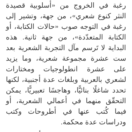
رغبة في الخروج من «أسلوبية قصيدة
سرد وسرد
النثر كنوع شعري»، من جهة، وتشير إلى
كتب للتحميل
رغبة في التوجه صوب «حالات الكتابة، أو
صُوَر
الكتابة المتعدّدة»، من جهة ثانية. هذه
السيرة المهنية
البداية لا تَرسم مآل التجربة الشعرية بعد
كتب
ست عشرة مجموعة شعرية، وما يزيد
على عشرة انطولوجيات ومختارات
لشعري بالعربية وبلغات عدة أجنبية، لكنها
تحدد شاغلًا بنائيًّا، وهاجسًا تعبيريًّا، يمكن
التحقّق منهما في أعمالي الشعرية، أو
فيما كُتب عنها في أطروحات وكتب
ودراسات عدة محكمة.