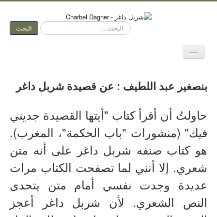
البحث...
البحث
تبديل
المتصفح
الصفحة الرئيسية
بنصغير عبد اللطيف : عن قصيدة شربل داغر
الكتابة الآن
متكلم وجوباً
حاولتُ أن أقرأ كتاب "أيتها القصيدة جديني
اسمي عنوان
فيك" (منشورات "باب الحكمة"، المغرب).
نقد الفن
هو كتاب صنفه شربل داغر على أنه متن
نقد الأدب
شعري. إلا أنني لما تصفحت الكتاب مرات
ديوان مفتوح
عديدة وجدت نفسي أمام متن يتحدى
هواء وأهواء
النص الشعري. لأن شربل داغر أعجز
سرد وسرد