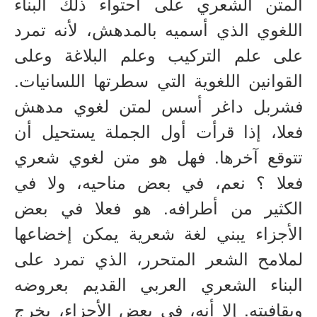
المتن الشعري على احتواء ذلك البناء
كتب للتحميل
اللغوي الذي أسميه بالمدهش، لأنه تمرد
صُوَر
على علم التركيب وعلم البلاغة وعلى
السيرة المهنية
القوانين اللغوية التي سطرتها اللسانيات.
كتب
فشربل داغر أسس لمتن لغوي مدهش
فعلا، إذا قرأت أول الجملة يستحيل أن
تتوقع آخرها. فهل هو متن لغوي شعري
فعلا ؟ نعم، في بعض مناحيه، ولا في
الكثير من أطرافه. هو فعلا في بعض
الأجزاء يبني لغة شعرية يمكن إخضاعها
لملامح الشعر المتحرر، الذي تمرد على
البناء الشعري العربي القديم بعروضه
وبقافيته. إلا أنه، في بعض الأجزاء، يخرج