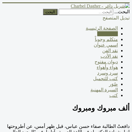
البحث...
البحث
تبديل المتصفح
الصفحة الرئيسية
الكتابة الآن
متكلم وجوباً
اسمي عنوان
نقد الفن
نقد الأدب
ديوان مفتوح
هواء وأهواء
سرد وسرد
كتب للتحميل
صُوَر
السيرة المهنية
كتب
ألف مبروك ومبروك
دافعتْ الطالبة صفاء حسن عباس، قبل ظهر أمس، عن أطروحتها
لنيل شهادة الدكتوراه في اللغة العربية وآدابها، في "المعهد العالي