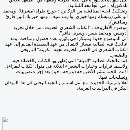
للدكتوراه"، في الجامعة اللبنانية.
وتشكلتْ لجنة المناقشة من الدكاترة : جورج طراد (مشرفا)، ومحمد
ابو علي (رئيسا)، ومها خوري، وأديب سيف، ومها خير بك (بين قارئ
ومناقش).
موضوع الأطروحة : "الكتاب الشعري الحديث : من خلال تجربة
أدونيس، ومحمد بنيس، وشربل داغر".
أتى الموضوع جديدا ومبتكرا في بابًين، بعدة فصول ومباحث. وقد
عالجتْ فيه الطالبة مسارَ الانتقال من عهد القصيدة القديم إلى عهد
الكتاب الشعري في العصر الحديث لجهة "تكوينه" التاريخي
والصُنعي.
كما عالجتْ الطالبة "الهيئة" التي يَظهر بها الكتاب والقصائد فيه،
ولاسيما قرارات وخيارات الشعراء الثلاثة في مثول الكتاب للقراءة.
أذنت اللجنة بنشر الأطروحة (بدرجة : جيد) بعد إجراء تصويبات
وتصليحات فيها.
أهلا بالزميلة الجديدة، مع أمل استمرار الجهد البحثي في هذا الميدان
البكر في الدراسات العربية.