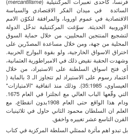
فرنسا، كاحدى تعبيرات المركنتيلية (
mercantilisme
)
السائدة في ميدان الفكر الاقتصادي والسياسة
الاقتصادية في عموم اوروبا، والمرافقة لتكوّن الامم
الاوروبية الحديثة. سوّغت المركنتيلية تدخّل الدولة
لتشجيع المنتجين المحليين، من خلال حماية السوق
المحلية من جهة، ومن خلال مساعدة المصدّرين على
اختراق الاسواق الخارجية، ولو بقوة البوارج الحربية.
وشهدت الحقبة نقيض ذلك في الامبراطورية العثمانية،
أي فتح اسواق السلطنة على الاستيراد، من خلال
اعتماد رسوم على الاستيراد لم تتجاوز الـ 3 بالماية (
العيساوي، 35:1985). وذلك منذ اتفاقية "الامتيازات"
التي وقّعها الباب العالي مع انجلترا في العام 1675.
ودام هذا الواقع حتى العام 1908بدون انقطاع، مع
العلم ان السلطان محمود الثاني حاول في ثلاثينيات
القرن التاسع عشر تغييره واخفق.
بل تبدو اهم مأثرة لممثلي السلطة المركزية في كتاب