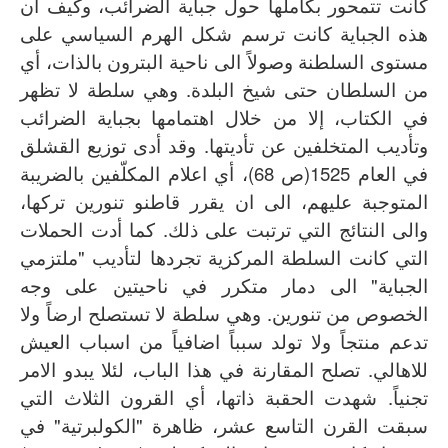
كانت تتمحور بكاملها حول جباية الضرائب، وكيف ان
هذه الجباية كانت ترسم شكل الهرم السياسي على
مستوى السلطنة وصولاً الى ناحية البترون بالذات، أي
من السلطان حتى شيخ البلدة. وهي سلطة لا تظهر
في الكتاب، إلا من خلال اهتمامها بجباية الضرائب
وتأديب المتخلفين عن تأديتها. وقد أدى توزيع القشلق
في العام 1525(ص 68)، أي اعلام المكلّفين بالضريبة
المتوجبة عليهم، الى ان يقرر قاطنو تنورين تركها،
والى النتائج التي ترتبت على ذلك. كما أدت الحملات
التي كانت السلطة المركزية تجردها لتأديب "ملتزمي
الجباية" الى دمار متكرر في ناحيتين على وجه
الخصوص من تنورين. وهي سلطة لا تستصلح ارضاً ولا
تدعم منتجاً ولا تولد سبباً اضافياً من اسباب العيش
للاهالي. تصلح المقارنة في هذا الباب، لئلا يبدو الامر
تجنياً. شهدت الحقبة ذاتها، أي القرون الثلاث التي
سبقت القرن التاسع عشر، ظاهرة "الكولبرتية" في