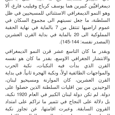
ديمغرافيَّين كبيرين هما يوسف كرباج وفيليب فارغ، ألا
وهو النمو الديمغرافي الاستثنائي للمسيحيين في ظل
السلطنة، ما جعل نسبتهم الى مجموع السكان في
عموم اراضيها تنتقل من 7 بالماية في نهاية الحقبة
المملوكية الى 20 بالماية في بداية القرن العشرين
(المصدر نفسه: 144-145).
وبقدر ما كان التاسع عشر قرن النمو الديمغرافي
والانتشار الجغرافي الاوسع، بقدر ما كان هو نفسه
القرن الذي بدأت فيه النكبات، نكبة الحرب
والمواجهات الطائفية اولاً، ونكبة الهجرة ثانياً. في بداية
القرن العشرين، كان الموارنة ومسيحيو لبنان،
الوحيدين من بين اقليات السلطنة الذين حصلوا على
دولة. لم تكن دولة لبنان الكبير في العام 1920 نكبة،
بل دلالة على النجاح في تثمير ما تراكم على امتداد
القرون السابقة. وعبرت اقامتها، عن تجاوز نكبة