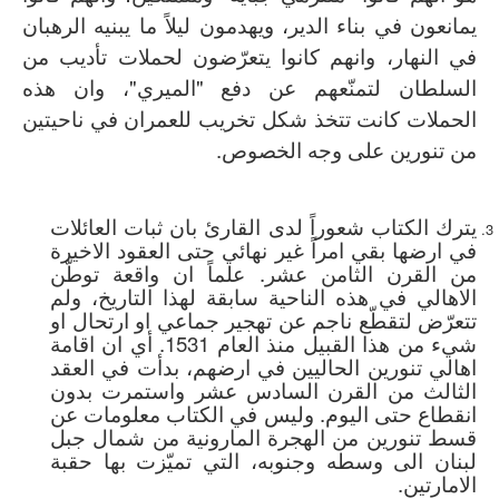
يمانعون في بناء الدير، ويهدمون ليلاً ما يبنيه الرهبان
في النهار، وانهم كانوا يتعرّضون لحملات تأديب من
السلطان لتمنّعهم عن دفع "الميري"، وان هذه
الحملات كانت تتخذ شكل تخريب للعمران في ناحيتين
من تنورين على وجه الخصوص.
يترك الكتاب شعوراً لدى القارئ بان ثبات العائلات
في ارضها بقي امراً غير نهائي حتى العقود الاخيرة
من القرن الثامن عشر. علماً ان واقعة توطّن
الاهالي في هذه الناحية سابقة لهذا التاريخ، ولم
تتعرّض لتقطّع ناجم عن تهجير جماعي او ارتحال او
شيء من هذا القبيل منذ العام 1531. أي ان اقامة
اهالي تنورين الحاليين في ارضهم، بدأت في العقد
الثالث من القرن السادس عشر واستمرت بدون
انقطاع حتى اليوم. وليس في الكتاب معلومات عن
قسط تنورين من الهجرة المارونية من شمال جبل
لبنان الى وسطه وجنوبه، التي تميّزت بها حقبة
الامارتين.