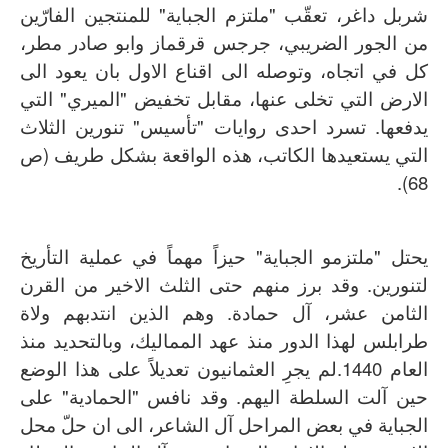
شربل داغر، تعقّب "ملتزم الجباية" للمنتجين الفارّين
من الجور الضريبي، جرجس قرقماز وابو صادر مطر،
كل في اتجاه، وتوصله الى اقناع الاول بان يعود الى
الارض التي تخلى عنها، مقابل تخفيض "الميري" التي
يدفعها. تسرد احدى روايات "تأسيس" تنورين الثلاث
التي يستعيدها الكاتب، هذه الواقعة بشكل طريف (ص
68).
يحتل "ملتزمو الجباية" حيزاً مهماً في عملية التأريخ
لتنورين. وقد برز منهم حتى الثلث الاخير من القرن
الثامن عشر، آل حمادة. وهم الذين انتدبهم ولاة
طرابلس لهذا الدور منذ عهد المماليك، وبالتحديد منذ
العام 1440.لم يجرِ العثمانيون تعديلاً على هذا الوضع
حين آلت السلطة اليهم. وقد نافس "الحمادية" على
الجباية في بعض المراحل آل الشاعر، الى ان حلّ محل