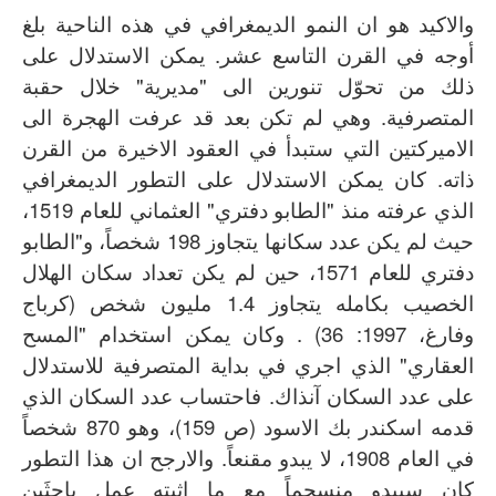
والاكيد هو ان النمو الديمغرافي في هذه الناحية بلغ
أوجه في القرن التاسع عشر. يمكن الاستدلال على
ذلك من تحوّل تنورين الى "مديرية" خلال حقبة
المتصرفية. وهي لم تكن بعد قد عرفت الهجرة الى
الاميركتين التي ستبدأ في العقود الاخيرة من القرن
ذاته. كان يمكن الاستدلال على التطور الديمغرافي
الذي عرفته منذ "الطابو دفتري" العثماني للعام 1519،
حيث لم يكن عدد سكانها يتجاوز 198 شخصاً، و"الطابو
دفتري للعام 1571، حين لم يكن تعداد سكان الهلال
الخصيب بكامله يتجاوز 1.4 مليون شخص (كرباج
وفارغ، 1997: 36) . وكان يمكن استخدام "المسح
العقاري" الذي اجري في بداية المتصرفية للاستدلال
على عدد السكان آنذاك. فاحتساب عدد السكان الذي
قدمه اسكندر بك الاسود (ص 159)، وهو 870 شخصاً
في العام 1908، لا يبدو مقنعاً. والارجح ان هذا التطور
كان سيبدو منسجماً مع ما اثبته عمل باحثَين