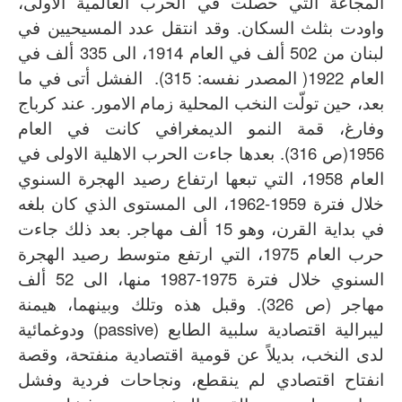
المجاعة التي حصلت في الحرب العالمية الاولى،
واودت بثلث السكان. وقد انتقل عدد المسيحيين في
لبنان من 502 ألف في العام 1914، الى 335 ألف في
العام 1922( المصدر نفسه: 315). الفشل أتى في ما
بعد، حين تولّت النخب المحلية زمام الامور. عند كرباج
وفارغ، قمة النمو الديمغرافي كانت في العام
1956(ص 316). بعدها جاءت الحرب الاهلية الاولى في
العام 1958، التي تبعها ارتفاع رصيد الهجرة السنوي
خلال فترة 1959-1962، الى المستوى الذي كان بلغه
في بداية القرن، وهو 15 ألف مهاجر. بعد ذلك جاءت
حرب العام 1975، التي ارتفع متوسط رصيد الهجرة
السنوي خلال فترة 1975-1987 منها، الى 52 ألف
مهاجر (ص 326). وقبل هذه وتلك وبينهما، هيمنة
ليبرالية اقتصادية سلبية الطابع (passive) ودوغمائية
لدى النخب، بديلاً عن قومية اقتصادية منفتحة، وقصة
انفتاح اقتصادي لم ينقطع، ونجاحات فردية وفشل