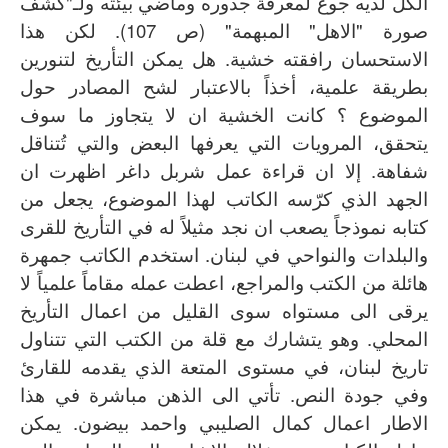
الكلّ لديه جوع لمعرفة جذوره وماضي بيئته ولـ"كشف
صورة "الاهل" المبهمة" (ص 107). لكن هذا
سرد وسرد
الاستحسان رافقته خشية. هل يمكن التأريخ لتنورين
كتب للتحميل
بطريقة علمية، أخذاً بالاعتبار لشح المصادر حول
صُوَر
الموضوع ؟ كانت الخشية ان لا يتجاوز ما سوف
السيرة المهنية
يتحقق، المرويات التي يعرفها البعض والتي تُتناقل
كتب
شفاهة. إلا ان قراءة عمل شربل داغر اظهرت ان
الجهد الذي كرّسه الكاتب لهذا الموضوع، يجعل من
كتابه نموذجاً يصعب ان نجد مثيلاً له في التأريخ للقرى
والبلدات والنواحي في لبنان. استخدم الكاتب جمهرة
هائلة من الكتب والمراجع، اعطت عمله مقاماً علمياً لا
يرقى الى مستواه سوى القليل من اعمال التأريخ
المحلي. وهو يتشارك مع قلة من الكتب التي تتناول
تاريخ لبنان، في مستوى المتعة الذي يقدمه للقارئ
وفي جودة النص. تأتي الى الذهن مباشرة في هذا
الاطار اعمال كمال الصليبي واحمد بيضون. يمكن