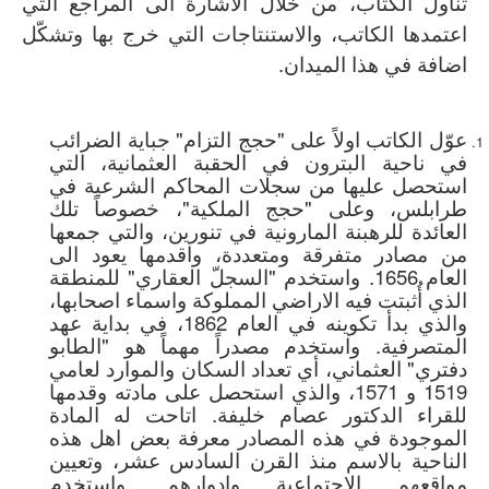
تناول الكتاب، من خلال الاشارة الى المراجع التي
اعتمدها الكاتب، والاستنتاجات التي خرج بها وتشكّل
اضافة في هذا الميدان.
عوّل الكاتب اولاً على "حجج التزام" جباية الضرائب
في ناحية البترون في الحقبة العثمانية، التي
استحصل عليها من سجلات المحاكم الشرعية في
طرابلس، وعلى "حجج الملكية"، خصوصاً تلك
العائدة للرهبنة المارونية في تنورين، والتي جمعها
من مصادر متفرقة ومتعددة، واقدمها يعود الى
العام 1656. واستخدم "السجلّ العقاري" للمنطقة
الذي أُثبتت فيه الاراضي المملوكة واسماء اصحابها،
والذي بدأ تكوينه في العام 1862، في بداية عهد
المتصرفية. واستخدم مصدراً مهماً هو "الطابو
دفتري" العثماني، أي تعداد السكان والموارد لعامي
1519 و 1571، والذي استحصل على مادته وقدمها
للقراء الدكتور عصام خليفة. اتاحت له المادة
الموجودة في هذه المصادر معرفة بعض اهل هذه
الناحية بالاسم منذ القرن السادس عشر، وتعيين
مواقعهم الاجتماعية وادوارهم. واستخدم