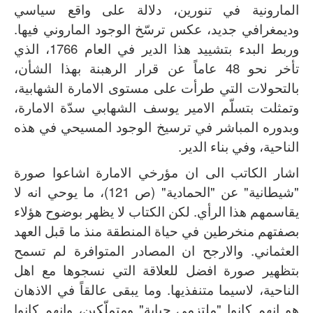
المارونية في تنورين، دلالة على واقع سياسي
وديمغرافي جديد، عكس ترسّخ الوجود الماروني فيها.
وربط البدء بتشييد هذا الدير في العام 1766، الذي
تأخر نحو 48 عاماً عن قرار الرهبنة بهذا الشأن،
بالتحولات التي طرأت على مستوى الامارة الشهابية،
وتمثلت بتسلّم الامير يوسف الشهابي سدّة الامارة،
وبدوره المباشر في ترسيخ الوجود المسيحي في هذه
الناحية، وفي بناء الدير.
اشار الكاتب الى ان مؤرخي الامارة اشاعوا صورة
"شيطانية" عن "الحمادية" (ص 121)، ما يوحي انه لا
يقاسمهم هذا الرأي. لكن الكتاب لا يظهر بوضوح هؤلاء
بصفتهم منخرطين في حياة المنطقة منذ ما قبل العهد
العثماني. والارجح ان المصادر المتوافرة لم تسمح
بتظهير صورة افضل للعلاقة التي نسجوها مع اهل
الناحية، لاسيما متنفذيها. وما يبقى عالقاً في الاذهان
هو انهم كانوا "ملتزمي جباية" ومتملّكين، وانهم كانوا