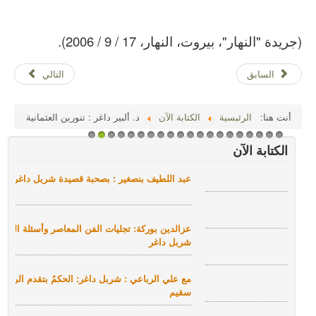
(جريدة "النهار"، بيروت، النهار، 17 / 9 / 2006).
السابق
التالي
أنت هنا:
الرئيسية
الكتابة الآن
د. ألبير داغر : تنورين العثمانية
1
2
3
4
5
6
7
8
9
1
1
1
1
1
1
1
1
1
1
2
الكتابة الآن
0
1
2
3
4
5
6
7
8
9
0
مع عباس ثائر : عن الشاعر ومطرقته
هل انتهى الشعر؟
عصام خليفة : عن شربل داغر
مع أيمن باي : القصيدة تتحول إلى مغامرة