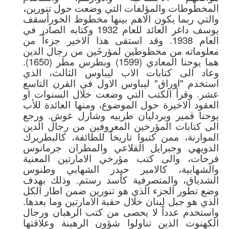
المخطوطات والمؤلفات التي وضعت حول تنورين،
والتي ربما يكون الاهم بينها مخطوط الخورأسقف
يوسف داغر العائد للعام 1932 وكتابه الصادر في
العام 1938. وقد استقى هذا الاخير جزءاً من
معلوماته من مخطوطين لمؤرخَين من رجال الدين
هما يوحنا المعادي (1599) وبطرس مطر (1650).
وعاد الى كتابات الاب ليباوس الثالث، الذي
استخدم "اوراق" ليباوس الاول في القرن التاسع
عشر. وقرأ الكتب التي وضعت خلال السنوات او
العقود الاخيرة حول الموضوع، ومنها العائدة للأب
يوحنا قمير وبردليان طربيه وشارل غوش. ورجع
الى كتابات المؤرخين المعروفين من رجال الدين
الموارنة، ممن كتبوا تاريخاً للطائفة، كالبطريرك
الدويهي وجبرايل القلاعي والمطران جرمانوس
فرحات، والى كتب مؤرخي الامارتين المعنية
والشهابية، كالامير حيدر الشهابي وطنوس
الشدياق، والمتصرفية كأسد رستم. وذلك بهدف
وضع تطور الجزء الذي هو تنورين ضمن اطار الكل
الذي هو جبل لبنان خلال حقبة الامارتين وما بعدها.
واستخدم عدداً لا يحصى من كتب الرهبان ورجال
الكهنوت الذين تناولوا شؤون الرهبنة وعلاقتها