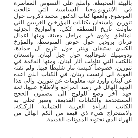
بالبيئة المحيطة. واطلع على النصوص المعاصرة
في الانتروبولوجيا السياسية التي عالجت
الموضوع، واهمها كتاب الدكتور محمد دكروب حول
تنورين. واستعان بكتابات المؤرخين الغربيين التي
تناولت تاريخ المنطقة ككل، والتواريخ الجزئية
لمناطق وقوى في مراحل معينة، ومنها اعمال
فرنان بروديل حول حوض المتوسط، والمؤرخ
الكندي ستيفان وينتر حول تاريخ آل حمادة،
ودومينيك شوفالييه حول جبل لبنان. واستعان
بالكتب التي تناولت آثار لبنان، ومنها القائمة في
تنورين، خصوصاً كنيسة مار شليطا فيها. ولم تفته
العودة الى أرنست رينان، في الكتاب الذي اعده
عن لبنان واورد فيه معلومات عن تنورين. والى هذا
الجهد الهائل في رصد المراجع والاطلاع عليها، ثمة
جهد آخر وضع للولوج الى مضمون الحجج
المستخدمة والكتابات القديمة، وصبر تحلى به
الكاتب لقراءة العربية العثمانية الركيكة،
ولاستخراج شيء ذي قيمة من الكم الهائل من
الهراء الذي تحتويه المدونات القديمة.