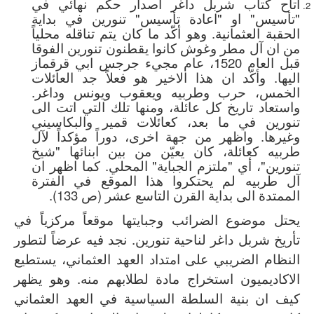
اتاح كتاب شربل داغر اصدار حكم نهائي في
"تأسيس" او "اعادة تأسيس" تنورين في بداية
الحقبة العثمانية. وهو أكّد ما كان يتم تناقله محلياً
من ان آل مطر وغوش كانوا يقطنون تنورين الفوقا
قبل العام 1520، عام مجيء جرجس ابي قرقماز
اليها. وأكّد ان هذا الاخير هو فعلاً جد العائلات
الخمس، حرب وطربيه ويعقوب ويونس وداغر.
واستعاد تاريخ كل عائلة، ومنها تلك التي اتت الى
تنورين في ما بعد، كعائلات قمير والبكاسيني
وغيرها. واظهر من جهة اخرى، دوراً مؤكداً لآل
طربيه كعائلة، كان يعيّن من بين ابنائها "شيخ
تنورين"، أي "ملتزم الجباية" المحلي. كما اظهر ان
آل طربيه لم يحتكروا هذا الموقع في الفترة
الممتدة الى بداية القرن التاسع عشر (ص 133).
يحتل موضوع الضرائب وجبايتها موقعاً مركزياً في
تأريخ شربل داغر لناحية تنورين. نجد فيه عرضاً لتطور
النظام الضريبي على امتداد العهد العثماني، يستطيع
الاكاديميون استخراج مادة لطلابهم منه. وهو يظهر
كيف ان بنية السلطة السياسية في العهد العثماني