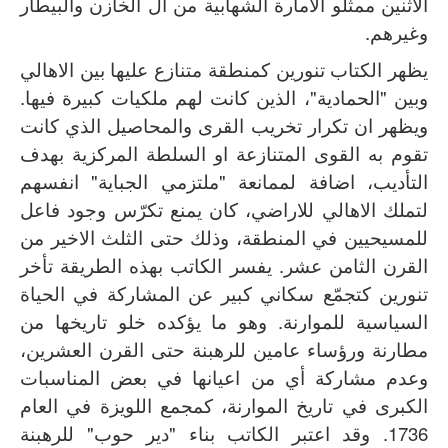
الاثنين ممثلو الامارة الشهابية من آل الخازن والبيطار
وغيرهم.
يظهر الكتاب تنورين كمنطقة متنازع عليها بين الاهالي
وبين "الحمادية"، الذين كانت لهم ملكيات كبيرة فيها.
ويظهر ان تكرار تخريب القرى والمحاصيل الذي كانت
تقوم به القوى المتنازعة او السلطة المركزية بهدف
التأديب، اضافة لممانعة "ملتزمي الجباية" انفسهم
لتملك الاهالي للاراضي، كان يمنع تكرّس وجود فاعل
للمسيحيين في المنطقة، وذلك حتى الثلث الاخير من
القرن الثامن عشر. يفسر الكاتب بهذه الطريقة تأخر
تنورين كتجمّع سكاني كبير عن المشاركة في الحياة
السياسية للموارنة. وهو ما يؤكده خلو تاريخها من
مطارنة ورؤساء عامين للرهبنة حتى القرن العشرين،
وعدم مشاركة أي من اعيانها في بعض المناسبات
الكبرى في تاريخ الموارنة، كمجمع اللويزة في العام
1736. وقد اعتبر الكاتب بناء "دير حوب" للرهبنة