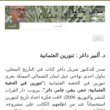
البحث...
البحث
تبديل
المتصفح
الصفحة الرئيسية
د. ألبير داغر : تنورين العثمانية
الكتابة الآن
متكلم وجوباً
صدر للدكتور شربل داغر كتاب في التأريخ المحلي،
تناول احدى نواحي جبل لبنان الشمالي الممثلة بقرى
اسمي عنوان
تنورين في الحقبة العثمانية ("
تنورين في الحقبة
نقد الفن
العثمانية: حجر، بشر، عامر، داتر"
، بيروت، دار الفرات
نقد الأدب
للنشر والتوزيع، 2006). لاقت فكرة اعداد تاريخ لتنورين
ديوان مفتوح
استحساناً عند من اطلعهم الكاتب على مشروعه.
هواء وأهواء