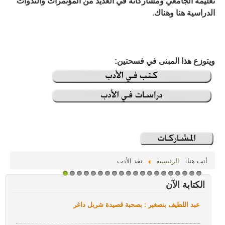
تعليمه الجامعي ومشاركاته في العديد من المؤتمرات والندوات
الدراسية هنا وهناك.
سرد وسرد
كتب للتحميل
صُوَر
ويتوزع هذا المبنى في فسحتين:
السيرة المهنية
كتب
أنت هنا:
الرئيسية
نقد الأدب
1
2
3
4
5
6
7
8
9
1
1
1
1
1
1
1
1
1
1
2
الكتابة الآن
0
1
2
3
4
5
6
7
8
9
0
عبد اللطيف بنصغير : بصحبة قصيدة شربل داغر