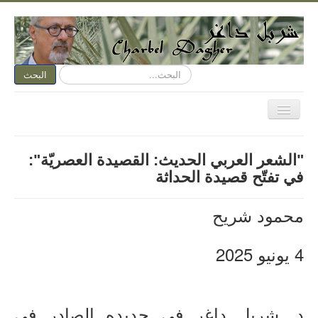
البحث...
البحث
تبديل
المتصفح
الصفحة الرئيسية
"الشعر العربي الحديث: القصيدة العصريّة":
الكتابة الآن
في تفتّح قصيدة الحداثة
متكلم وجوباً
محمود شريح
اسمي عنوان
نقد الفن
4 يونيو 2025
نقد الأدب
ديوان مفتوح
د. شربل داغر في جديده الصادر في
هواء وأهواء