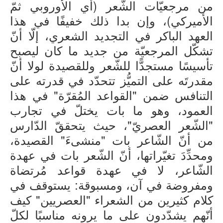
من مرجعيّات الشّعر (أي الأوروبي ثمّ
الأميركي)، وإن بدا ذلك خفيفًا في هذا
العهد الباكر في التجديد الشعري، إلّا أنّ
تشكّل المرجعيّة من جديد ما كان ليصبح
تأسيسًا مستجدًّا للشّعر وللقصيدة لولا أنّ
مقدرتَه على التميُّز تتحدّد في قدرته على
التنافس ضمن "القواعد المُقرّة" في هذا
العمود، وهو ما بات يختلّ في تجارب
"الشّعر العصريّ"، حيث يتحققّ الدّارس
من أنّ الشّاعر بات "منشىءَ" القصيدة،
ومحدِّدَ تغيّراتها، أنّ الشّعر بات في عهدة
الشّاعر، لا في عهدة قواعد مُرتضاة
ومفروضة في آن، ومسبوقة: يستوقف في
كلام كثيرين من الشعراء "العصريين" كيف
أنّهم يشدّدون على ما يرونه مناسبًا لكلّ