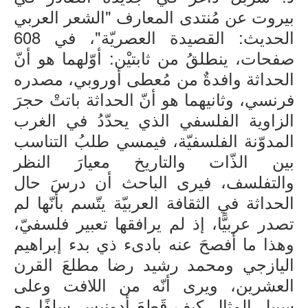
بيروت عن مُنتدى المعارف "الشعر العربي
سرد وسرد
الحديث: القصيدة العصريّة"، في 608
كتب للتحميل
صفحات، ينطلقُ من ثابتيْن: أوّلهما هو أنّ
صُوَر
الحداثة وافدةٌ من مُعطى أوروبي، مصدره
السيرة المهنية
فرنسي، وثانيهما هو أنّ الحداثة باتتْ حجرَ
كتب
الزاوية الفلسفي الذي يحدّدُ في الغرب
المدوّنة الفلسفيّة، فيمسي طلبُ التناسب
بين الذّات والتاريخ معيارَ النظر
والتفلسف، فيرى الباحث أن درسَ حال
الحداثة في الثقافة العربيّة يتّسم بأنّها لم
تصدر عربيًّا، إذ لم يرافقها تعبير فلسفيّ،
وهذا ما أفصحَ عنه بادىء ذي بدء إبراهيم
اليازجي ومحمد رشيد رضا مطلعَ القرن
العشرين، ويرى أنّه من اللافت وعلى
سبيل المثال كيف قَطعَ أدونيس سلفًا مع