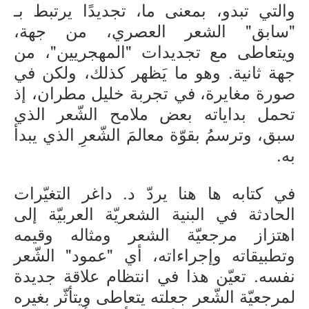
والتي تبدو، بمعنى ما، تجديدًا يرتبط بـ
"سابق" الشعر العصري، من جهة،
ويتعاطى مع تجديدات "المهجريين"، من
جهة ثانية. وهو ما يَظهر كذلك، ولكن في
صورة مغايرة، في تجربة خليل مطران، إذ
تحمل بداياته بعض ملامح الشّعر الذي
سبق، وترسمُ بقوّة معالمَ الشّعرِ الذي يبدأ
به.
في كتابه ها هنا يردّ د. داغر التغيّرات
الحادثة في البنية الشعريّة العربيّة إلى
اهتزاز مرجعيّة الشعر ومثاله وقيمه
وتطبيقاته وإجراءاته، أي "عمود" الشّعر
نفسه. تعيّن هذا في انتظام علاقة جديدة
لمرجعيّة الشّعر جعلته يتعاطى ويتأثّر بغيره