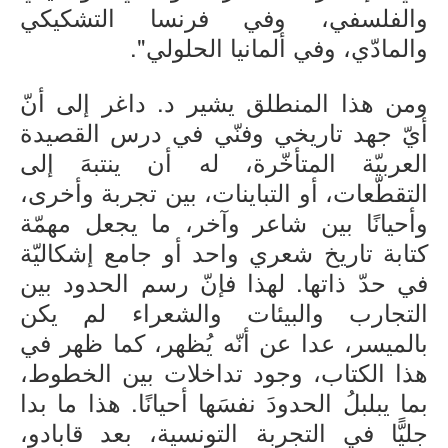
والفلسفي، وفي فرنسا التشكيكي
والمادّي، وفي ألمانيا الحلولي".
ومن هذا المنطلق يشير د. داغر إلى أنّ
أيّ جهد تاريخي وفنّي في درس القصيدة
العربيّة المتأخّرة، له أن ينتبهَ إلى
التقطّعات، أو التباينات، بين تجربة وأخرى،
وأحيانًا بين شاعر وآخر، ما يجعل مهمّة
كتابة تاريخ شعري واحد أو جامع إشكاليّة
في حدّ ذاتها. لهذا فإنّ رسم الحدود بين
التجارب والبيئات والشعراء لم يكن
بالميسر، عدا عن أنّه يُظهر، كما ظهر في
هذا الكتاب، وجود تداخلات بين الخطوط،
بما يبلبلُ الحدودَ نفسَها أحيانًا. هذا ما بدا
جليًّا في التجربة التونسية، بعد قابادو،