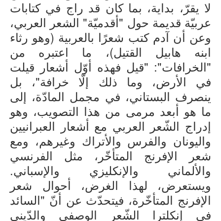
لا يقرّ، بداية، بما كان قد راج في كتابات
عربيّة قديمة حول "أقدميّة" الشعر العربي،
وعن أن آدم كتب شعرًا بالعربية (وهو رثاء
ابنه هابيل القتيل)، ما اعتبره من
"الخرافات": "قيل فهذه أوّل أشعار قيلت
في الأرض، وما ذلك إلّا خرافة"، بل
ينصرف البستاني، في مجمل المادّة، إلى
ما هو أبعد مرمى من هذا التصويب، وهو
إدراج الشّعر العربي مع أشعار العبرانيين
واليونان والفرس والأتراك وغيرهم، ومع
شعر الإفرنج المتأخّر، مثل الفرنسي
والألماني والإنكليزي والإسباني.
ويستعرض، لهذا الغرض، أحوال شعر
الإفرنج المتأخّرة، فيتحدّث عن أنّ "السائد
في إنكلترا الشّعر الوصفي والدّيني