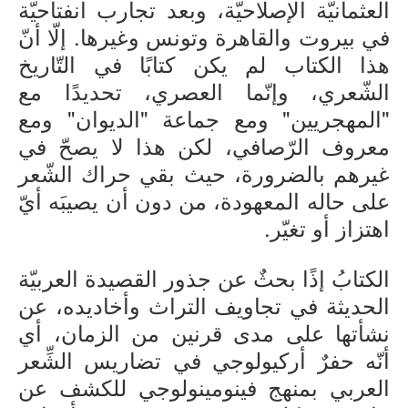
العثمانيّة الإصلاحيّة، وبعد تجارب انفتاحيّة
في بيروت والقاهرة وتونس وغيرها. إلّا أنّ
هذا الكتاب لم يكن كتابًا في التّاريخ
الشّعري، وإنّما العصري، تحديدًا مع
"المهجريين" ومع جماعة "الديوان" ومع
معروف الرّصافي، لكن هذا لا يصحّ في
غيرهم بالضرورة، حيث بقي حراك الشّعر
على حاله المعهودة، من دون أن يصيبَه أيّ
اهتزاز أو تغيّر.
الكتابُ إذًا بحثٌ عن جذور القصيدة العربيّة
الحديثة في تجاويف التراث وأخاديده، عن
نشأتها على مدى قرنين من الزمان، أي
أنّه حفرٌ أركيولوجي في تضاريس الشِّعر
العربي بمنهج فينومينولوجي للكشف عن