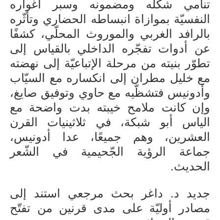
تنامي شكله ومضمونه وسبر أغواره
النفسيّة بموازاة انبساطه الحضاري وتأثّره
بالرافد الغربي والموروث المحلّي، كشفًا
عن أدوات تفجّره الداخلي بالقياس إلى
تطوّر بنيته من مرحلة الإتباعيّة إلى نهضته
مع خليل مطران إلى انكساره مع السيّاب
وأدونيس فتشظّيه مع حاوي وتوفيق صايغ،
وإن كانت ملامح خيبته بدت واضحة مع
الياس أبو شبكة، في ثلاثينيات القرن
العشرين، وهم جميعًا، عدا أدونيس،
جماعة الرؤية الجّحيمية في الشّعر
الحديث.
جديد د. داغر بحث مرجعي استند إلى
مصادر أوليّة على مدى قرنين من تفتّح