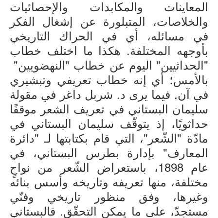
المعاينات والمكابدات والإحصائيات
والخلاصات، المتبلورة عن إشغال الفكر
في مسائله، أي في الحراك التاريخي
بأوجهه المختلفة. هكذا ما اختلف خطاب
"الحداثيين" اليوم عن خطاب "النهضويين"
بالأمس؛ أي إنه خطاب تعريفي وتبشيري
في آن. فيما يرى د. شربل داغر في مقولة
سليمان البستاني في تعريف الشعر موقفًا
حداثويًا، إذ يتوقّف سليمان البستاني في
مادّة "الشّعر"، التي قام بكتابتها لـ "دائرة
المعارف" بإدارة بطرس البستاني، في
عام 1898، باستعراض الشّعر من نواحٍ
مختلفة، منها تعريفه وتاريخه وأسس بنائه
وغيرها، وفق منظور تاريخي وفنّي
مستجدّ، على ما يمكن التحقّق. فالبستاني