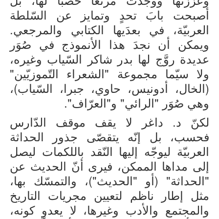
أصبحت بابَ تحدٍ وتمايز عن السّلطة
العربيّة، في بعدَيها الكتابي والمرجعي.
ويمكن أن نجدَ هذا الأنموذج في صُوَر
عديدة روَّج لها بدر شاكر السّياب وغيره،
ولا سيّما مجموعة "الشعراء التّموزيّين"
(الخال، أدونيس، حاوي، جبرا، السّياب)،
وهي صُوَر "الرائي" و"العرّاف".
لكنّ د. داغر لا يقف موقف الدّارس
فحسب، بل إنّه يتقصّى جذور الحداثة
العربيّة ليوجّه إليها النّقد باللكمات ليصل
إلى مداها الممكن، فيرى أنّ الحديث عن
"الحداثة" (أو "الحديث")، والتمسّك بها،
مثل إطار ناظم لتعيين مجريات التاريخ
والمجتمع والأدب وغيرها، لا يعدو كونه،