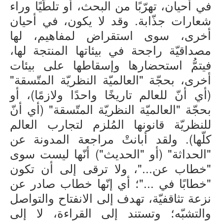
في أحيان، تهرّبًا من البحث، أو تلطّيًا وراء
شعارات جذّابة. وقد لا يكون، في أحيان
أخرى، سوى استقراض لمفاهيم، لها
مصداقيّة راجحة في بيئاتها المنتجة لها،
فيتمُّ استحضارها وإسقاطها على بيئات
أخرى، بحجّة "العالميّة النظريّة المتّسقة"
(أي أنّ للعالم تاريخًا واحدًا ولازمًا)، أو
بحجّة "العالميّة النظريّة المتّسقة" (أي أنّ
للنظريّة قانونها المُلزم لتجارب العالم
كلّها). ولقد أبانتْ مراجعة المدونة عن
"الحداثة" (أو "الحديث") أنّها ليست سوى
"خطاب عن..."، ولا ترقى إلى أن تكون
"خطابًا في ..."؛ أي إنّها خطاب صادر عن
نزعة تثاقفيّة، تهدف إلى الانفتاح والتواصل
والتشبّه؛ وتستند إلى القراءة، لا إلى