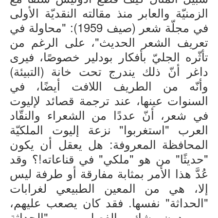
الزمنيّة والعابر منذ مقالته النقديّة الأولى
في مجلّة شعر (صيف 1959): "محاولة في
تعريف الشعر الحديث"، على الرغم من
تأثّره الجليّ بأفكار بودلير خصوصًا، فيرى
داغر أنّ ذلك يندرج تحت خانة (التبيئة)
وأنّه من الطريف اللافت أيضًا، في
السنوات عينها، عند ترجمة قصائد لإليوت
في شعر، أنّ عددًا من الشعراء والنقّاد
العرب "استغربوا" نزعة إليوت الملكيّة
المحافظة المعروفة: هل يعقل أن يكون
"حديثًا" من هو "ملكي" في قناعاته!؟ وقد
عُدَّ هذا الأمر بمثابة مفارقة أو طرفة ليس
إلا، هي من المعين الطبيعي لغرابات
"الحداثة" نفسها. فقد كان يصعب عليهم،
من دون شك، الفصل بين "الحداثة