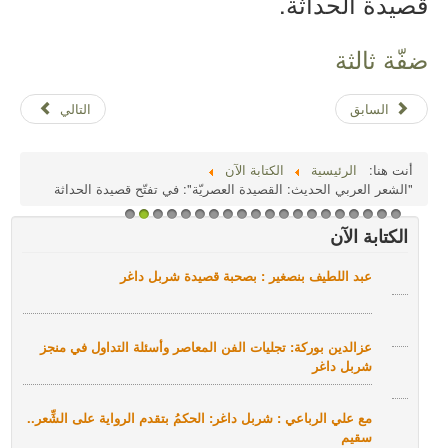
قصيدة الحداثة.
ضفّة ثالثة
السابق
التالي
أنت هنا:
الرئيسية
الكتابة الآن
"الشعر العربي الحديث: القصيدة العصريّة": في تفتّح قصيدة الحداثة
1
2
3
4
5
6
7
8
9
1
1
1
1
1
1
1
1
1
1
2
الكتابة الآن
0
1
2
3
4
5
6
7
8
9
0
مع عباس ثائر : عن الشاعر ومطرقته
هل انتهى الشعر؟
عصام خليفة : عن شربل داغر
مع أيمن باي : القصيدة تتحول إلى مغامرة