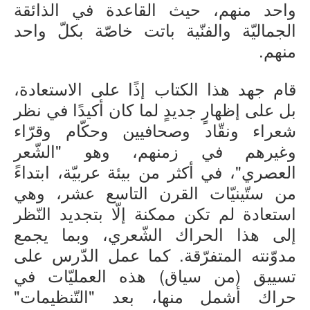
واحد منهم، حيث القاعدة في الذائقة
الجماليّة والفنّية باتت خاصّة بكلّ واحد
منهم.
قام جهد هذا الكتاب إذًا على الاستعادة،
بل على إظهارٍ جديدٍ لما كان أكيدًا في نظر
شعراء ونقّاد وصحافيين وحكّام وقرّاء
وغيرهم في زمنهم، وهو "الشّعر
العصري"، في أكثر من بيئة عربيّة، ابتداءً
من ستّينيّات القرن التاسع عشر، وهي
استعادة لم تكن ممكنة إلّا بتجديد النّظر
إلى هذا الحراك الشّعري، وبما يجمع
مدوّنته المتفرّقة. كما عمل الدّرس على
تسييق (من سياق) هذه العمليّات في
حراك أشمل منها، بعد "التّنظيمات"