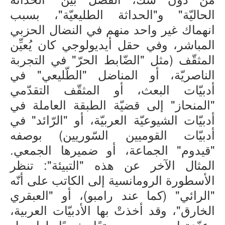
الحاليّة" و"الحداثة الطليعيّة"، بسبب
انهماك غير واحد منهم في النضال الحزبي
المباشر، وفي حقل أيديولوجي كان يُعيِّن
المثقّف (مثل "الضّابط الحرّ" في التجربة
الناصريّة، أو المناضل "الطّليعي" في
أدبيّات البعث، أو المثقّف التقدّمي
"المنحاز" إلى قضيّة الطبقة العاملة في
أدبيّات الشيوعيّة العربيّة، أو "الرّائد" في
أدبيّات القوميين السّوريين) بوصفه
"قيدوم" الجماعة، أو ضميرها الجمعي.
المثال الآخر عن هذه "التبيئة": تنظر
الأسطورة الرومانسية إلى الكاتب على أنّه
"الرائي" (كما عند رامبو)، أو "العبقري
الخارق"، وقد أخذتْ بها الأدبيّات العربية،
وعزّزتها ووجدت مرتعًا خصبًا لها، بل