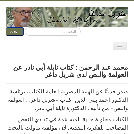
البحث...
البحث
تبديل
المتصفح
الصفحة الرئيسية
محمد عبد الرحمن : كتاب نايلة أبي نادر عن
الكتابة الآن
العولمة والنص لدى شربل داغر
متكلم وجوباً
صدر حديثًا عن الهيئة المصرية العامة للكتاب، برئاسة
اسمي عنوان
الدكتور أحمد بهي الدين، كتاب «شربل داغر. : العولمة
نقد الفن
والنص» من تأليف الدكتورة نايلة أبي نادر.
نقد الأدب
الكتاب محاولة جدية للمساهمة في تفادي النقص
ديوان مفتوح
المصاحب للفكرية النقدية، لأن مؤلفته تناولت بالبحث
هواء وأهواء