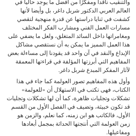
والتنقيب ناقدا ومفكرًا من أفضل ما يوجد حاليا في
سرد وسرد
العالم العربي الدكتور شربل داغر، بل وأيضا لأنها
كشفت في ثنايا دراستها عن قدرة منهجية لتقصي
كتب للتحميل
مسارات العمل الفني ومشارب الفكر المختلف
صُوَر
ومغامراتها داخل السائد المتغلق، ولعل ما يضفي على
السيرة المهنية
هذا العمل المميز ما يمكن به أن نستقصي مشاكل
كتب
الإبداع والنقد في آن واحد قد يقودنا إلى مساءلة بعض
المفاهيم التي أبرزتها المؤلفة في قراءتها المعمقة
لآثار المفكر المبدع شربل داغر.
وأول هذه المفاهيم تصور العولمة كما جاء في هذا
الكتاب، فهى تكتب في الاستهلال أن «للعولمة»
تشكلات وتجليات ظاهرة، كما أن لها تشكلات وتجليات
قد تكون خبيثة، وتضيف في الفصل الأول من القسم
الأول، فالكاتب هو ابن زمنه، كما نعلم، والزمن هو
زمن العولمة التي أنتجتها الحداثة بمجمل أبعادها
ومفاعيلها.