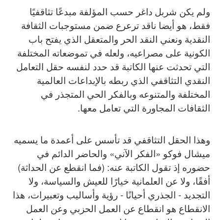
ولم يكن شربل داغر حسب المؤلفة مبدعًا تثاقفيًا
فقط، هو أيضا ناقد ترعرع ضمن مستوجبات الثقافة
النقدية ونعني النقد الحر والمتعقل الذي يفتح باب
الكونية على مصراعيه، ولعله في تموضعاته المختلفة
التي تحدثت عنها الكاتبة قد حدد لنفسه حقل التعامل
النقدي التثاقفي الذي ربطه بالإبداعات العالمية
المختلفة والمتنوعه وبالفكر الحي المتجذر في
الثقافات المجاورة التي تعامل معها.
وهذا الحقل التثاقفي قد تأسس على أعمدة ما يسميه
ميشال فوكو «الفكر الآني» والحاضر الدائم في
حضوره إذ تقول الكاتبة عنه: (فما انقطع عن الحداثة)
أفقًا، ولا عن العلمانية خيارًا للعيش والسياسة، ولا
التجديد - الجذري أحيانًا - رؤية وأساليب وتعبيرات، هذا
الانقطاع هو انقطاع عن العمل الحزبي وعن العمل