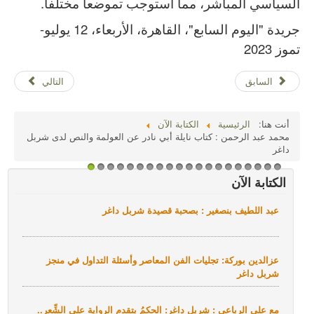
السياسي المباشر، مما استوجب تموضعا مختلفا.
جريدة "اليوم السابع"، القاهرة، الأربعاء، 12 يوليو-
تموز 2023
السابق
التالي
أنت هنا:
الرئيسية
الكتابة الآن
محمد عبد الرحمن : كتاب نايلة أبي نادر عن العولمة والنص لدى شربل
داغر
1
2
3
4
5
6
7
8
9
1
1
1
1
1
1
1
1
1
1
2
الكتابة الآن
0
1
2
3
4
5
6
7
8
9
0
عبد اللطيف بنصغير : بصحبة قصيدة شربل داغر
عزالدين بوركة: تجليات الفن المعاصر وأسئلة التداول في منجز
شربل داغر
مع علي الرباعي : شربل داغر: الحكمُ بتقدم الرواية على الشِّعر..